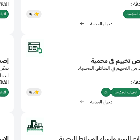
فة :
الفئة
الحكومية
/5
0
أفراد
دخول الخدمة
ص تخييم في محمية
إصدا
من التخييم في المناطق المحمية.
تمكن 
البحا
فة :
الفئة
الشحن
الجهات الحكومية
زائر
/5
4
أفراد
دخول الخدمة
ت الرسو وإرساء الوسائط البحرية
الاس