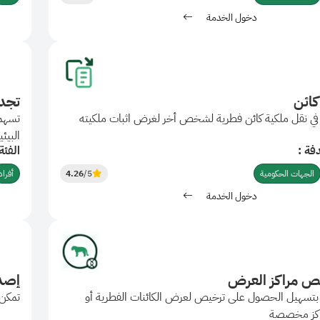
دخول الخدمة
كائن
تجد
ي نقل ملكية كائن فطرية لشخص أخر لغرض اثبات ملكيته
تسهم 
البيئي
فة :
الفئة
الجهات الحكومية
/5
4.26
أفراد
دخول الخدمة
ص مراكز العرض
إصدا
تسهيل الحصول على ترخيص لعرض الكائنات الفطرية أو
تمكن 
راكز مخصصة