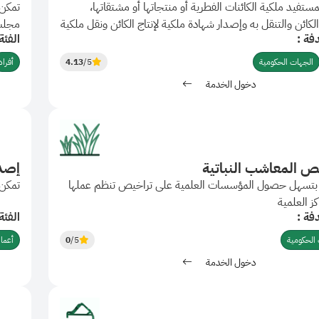
ستفيد ملكية الكائنات الفطرية أو منتجاتها أو مشتقاتها،
تمكن 
الكائن والتنقل به وإصدار شهادة ملكية لإنتاج الكائن ونقل ملكية
مجلس
فة :
الفئة
 آخر.
الجهات الحكومية
/5
4.13
أفراد
دخول الخدمة
ص المعاشب النباتية
إصدا
بتسهل حصول المؤسسات العلمية على تراخيص تنظم عملها
تمكن 
ز العلمية
فة :
الفئة
الحكومية
/5
0
أعما
دخول الخدمة