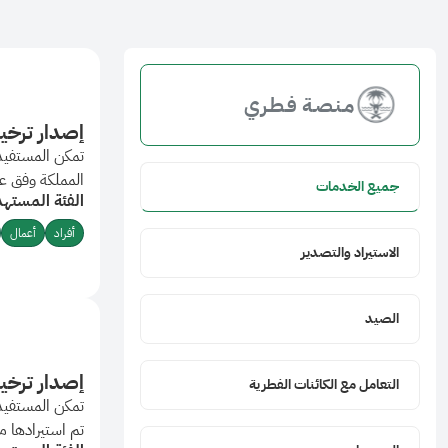
مـنـصـة فـطـري
إصدار ترخي
تمكن المستفيد 
المملكة وفق ع
جميع الخدمات
الفئة المستهد
المملكة.
أفراد
أعمال
الاستيراد والتصدير
الصيد
إصدار ترخي
التعامل مع الكائنات الفطرية
تمكن المستفيد 
تم استيرادها م