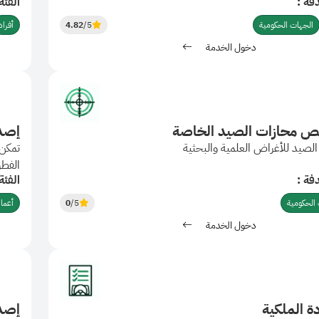
فة :
الفئة
 تفاصيل الشحنة وخروجها إلى المملكة.
الجهات الحكومية
/5
4.82
أفراد
دخول الخدمة
يص محازات الصيد الخاصة
إصدا
لصيد للأغراض العلمية والبحثية
تمكن 
الفطر
فة :
الفئة
الحكومية
/5
0
أعما
دخول الخدمة
ة الملكية
إصدا