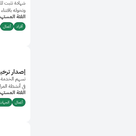
شهادة تثبت للم
وتخوله باقتناء 
الفئة المستهد
الكائن لمستفيد
أفراد
أعمال
إصدار ترخي
تسهم الخدمة 
في أنشطة المراك
الفئة المستهد
أعمال
الجهات 