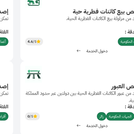
ص بيع كائنات فطرية حية
إصدا
من مزاولة بيع الكائنات الفطرية الحية.
تمكن 
فة :
الفئة
الحكومية
/5
4.6
أعما
دخول الخدمة
ص العبور
إصد
من عبور الكائنات الفطرية الحية بين دولتين عبر حدود المملكة
تمكن 
ية.
فة :
الفئة
الجهات الحكومية
زائر
/5
0
أفراد
دخول الخدمة